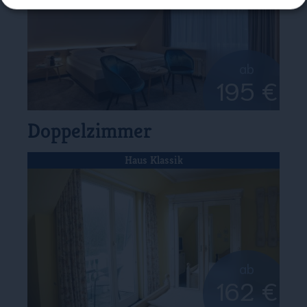
ab
195 €
Doppelzimmer
Haus Klassik
ab
162 €